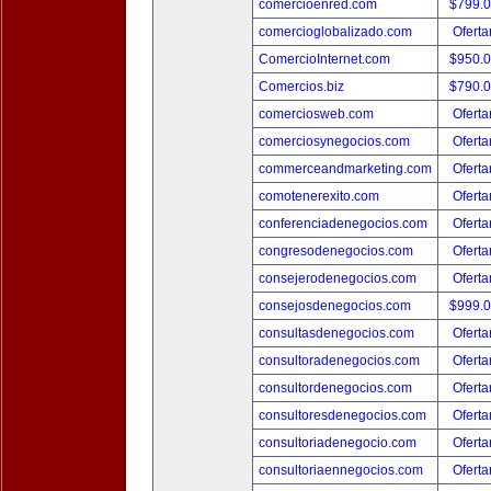
comercioenred.com
$799.
comercioglobalizado.com
Oferta
ComercioInternet.com
$950.
Comercios.biz
$790.
comerciosweb.com
Oferta
comerciosynegocios.com
Oferta
commerceandmarketing.com
Oferta
comotenerexito.com
Oferta
conferenciadenegocios.com
Oferta
congresodenegocios.com
Oferta
consejerodenegocios.com
Oferta
consejosdenegocios.com
$999.
consultasdenegocios.com
Oferta
consultoradenegocios.com
Oferta
consultordenegocios.com
Oferta
consultoresdenegocios.com
Oferta
consultoriadenegocio.com
Oferta
consultoriaennegocios.com
Oferta