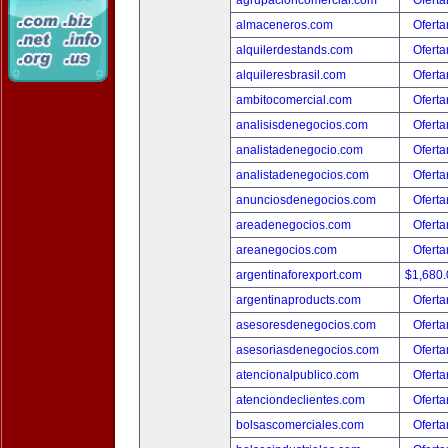
agrupacioncomercial.com
Oferta
almaceneros.com
Oferta
alquilerdestands.com
Oferta
alquileresbrasil.com
Oferta
ambitocomercial.com
Oferta
analisisdenegocios.com
Oferta
analistadenegocio.com
Oferta
analistadenegocios.com
Oferta
anunciosdenegocios.com
Oferta
areadenegocios.com
Oferta
areanegocios.com
Oferta
argentinaforexport.com
$1,680
argentinaproducts.com
Oferta
asesoresdenegocios.com
Oferta
asesoriasdenegocios.com
Oferta
atencionalpublico.com
Oferta
atenciondeclientes.com
Oferta
bolsascomerciales.com
Oferta