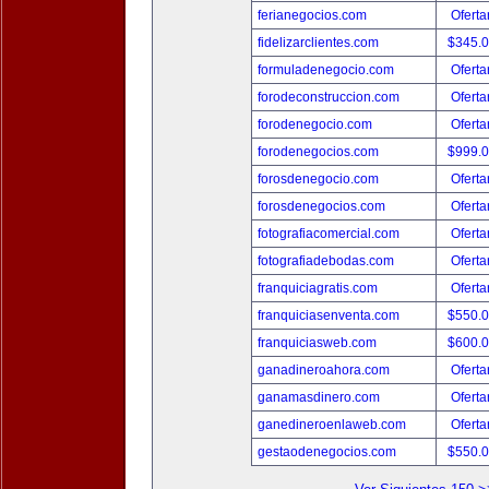
ferianegocios.com
Oferta
fidelizarclientes.com
$345.
formuladenegocio.com
Oferta
forodeconstruccion.com
Oferta
forodenegocio.com
Oferta
forodenegocios.com
$999.
forosdenegocio.com
Oferta
forosdenegocios.com
Oferta
fotografiacomercial.com
Oferta
fotografiadebodas.com
Oferta
franquiciagratis.com
Oferta
franquiciasenventa.com
$550.
franquiciasweb.com
$600.
ganadineroahora.com
Oferta
ganamasdinero.com
Oferta
ganedineroenlaweb.com
Oferta
gestaodenegocios.com
$550.