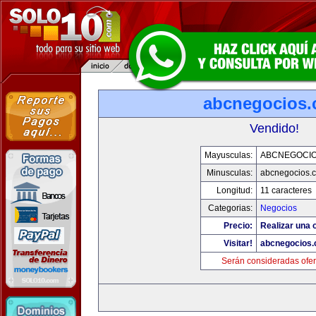
abcnegocios
Vendido!
Mayusculas:
ABCNEGOCI
Minusculas:
abcnegocios.
Longitud:
11 caracteres
Categorias:
Negocios
Precio:
Realizar una o
Visitar!
abcnegocios
Serán consideradas ofer