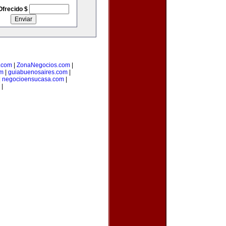
Ofrecido $
o.com
|
ZonaNegocios.com
|
om
|
guiabuenosaires.com
|
|
negocioensucasa.com
|
|