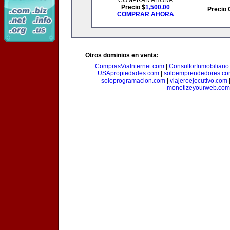
COMPRAR AHORA
Precio $
1,500.00
Precio 
COMPRAR AHORA
Otros dominios en venta:
ComprasViaInternet.com
|
ConsultorInmobiliari
USApropiedades.com
|
soloemprendedores.c
soloprogramacion.com
|
viajeroejecutivo.com
monetizeyourweb.com