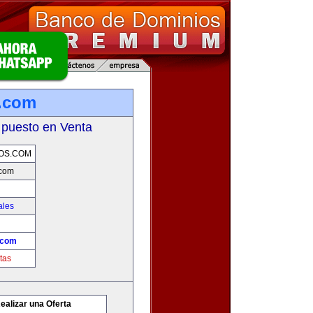
.com
 puesto en Venta
OS.COM
.com
ales
.com
tas
ealizar una Oferta