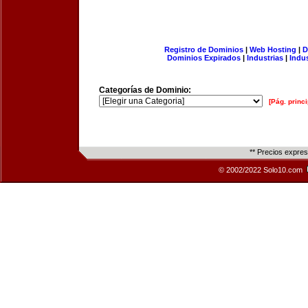
Registro de Dominios
|
Web Hosting
|
D
Dominios Expirados
|
Industrias
|
Indu
Categorías de Dominio:
[Pág. princi
** Precios expre
© 2002/2022 Solo10.com