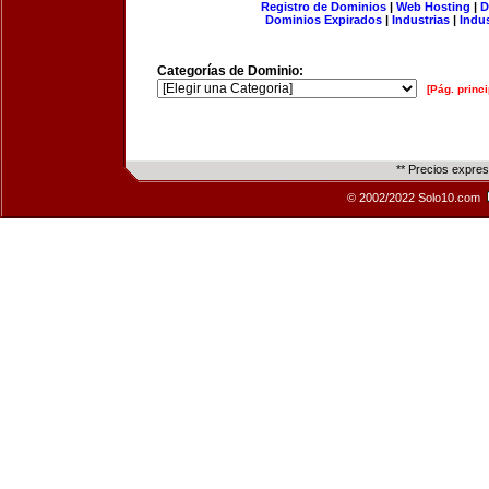
Registro de Dominios
|
Web Hosting
|
D
Dominios Expirados
|
Industrias
|
Indu
Categorías de Dominio:
[Pág. princi
** Precios expre
© 2002/2022 Solo10.com