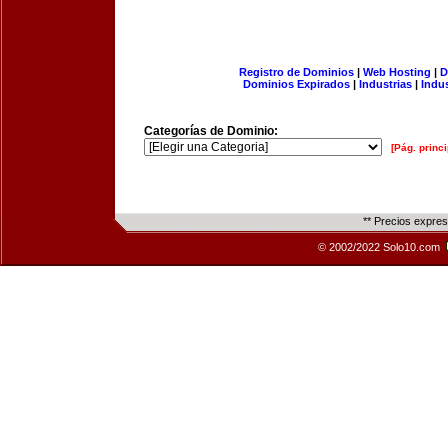
Registro de Dominios
|
Web Hosting
|
D
Dominios Expirados
|
Industrias
|
Indu
Categorías de Dominio:
[Pág. princi
** Precios expre
© 2002/2022 Solo10.com