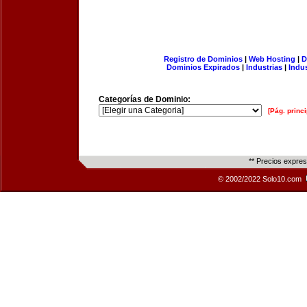
Registro de Dominios
|
Web Hosting
|
D
Dominios Expirados
|
Industrias
|
Indu
Categorías de Dominio:
[Pág. princi
** Precios expre
© 2002/2022 Solo10.com