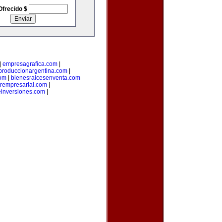
Ofrecido $
|
empresagrafica.com
|
produccionargentina.com
|
com
|
bienesraicesenventa.com
orempresarial.com
|
einversiones.com
|