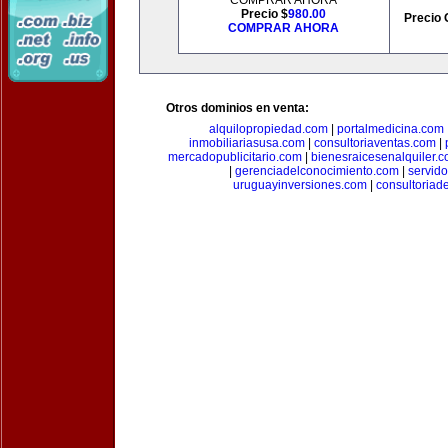
COMPRAR AHORA
Precio $
980.00
Precio 
COMPRAR AHORA
Otros dominios en venta:
alquilopropiedad.com
|
portalmedicina.com
inmobiliariasusa.com
|
consultoriaventas.com
|
mercadopublicitario.com
|
bienesraicesenalquiler.
|
gerenciadelconocimiento.com
|
servid
uruguayinversiones.com
|
consultoriad