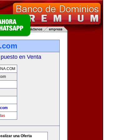
a.com
 puesto en Venta
INA.COM
.com
.com
tas
ealizar una Oferta