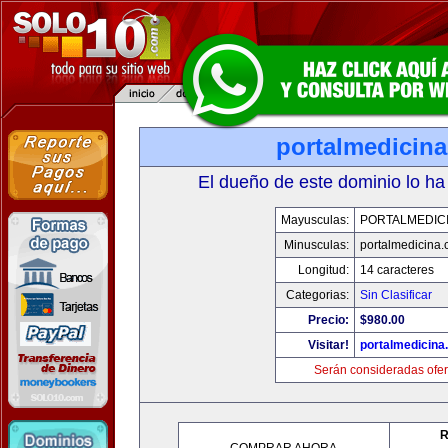
portalmedicin
El dueño de este dominio lo ha
Mayusculas:
PORTALMEDIC
Minusculas:
portalmedicina
Longitud:
14 caracteres
Categorias:
Sin Clasificar
Precio:
$980.00
Visitar!
portalmedicina
Serán consideradas ofer
R