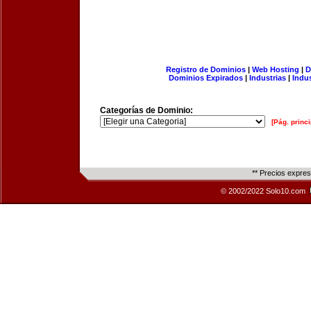
Registro de Dominios
|
Web Hosting
|
D
Dominios Expirados
|
Industrias
|
Indu
Categorías de Dominio:
[Pág. princi
** Precios expre
© 2002/2022 Solo10.com