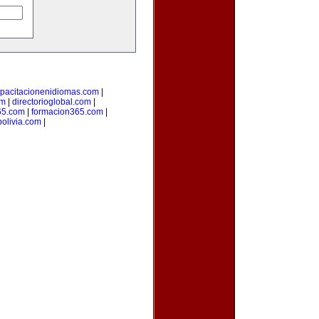
pacitacionenidiomas.com
|
om
|
directorioglobal.com
|
65.com
|
formacion365.com
|
olivia.com
|