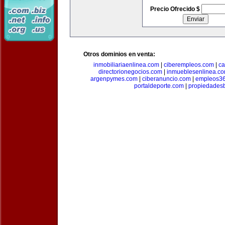
Precio Ofrecido $
Otros dominios en venta:
inmobiliariaenlinea.com
|
ciberempleos.com
|
ca
directorionegocios.com
|
inmueblesenlinea.c
argenpymes.com
|
ciberanuncio.com
|
empleos3
portaldeporte.com
|
propiedadesb