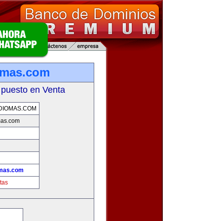
omas.com
 puesto en Venta
DIOMAS.COM
mas.com
omas.com
tas