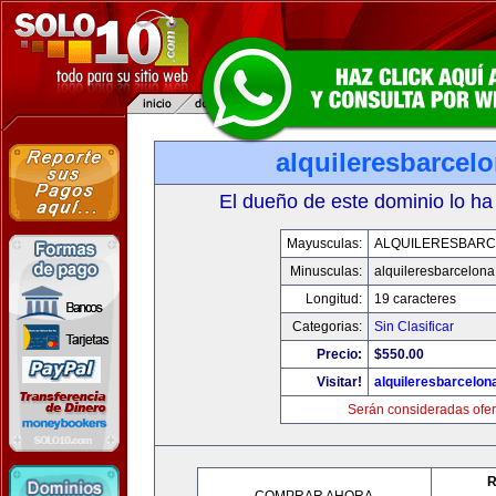
alquileresbarcel
El dueño de este dominio lo ha
Mayusculas:
ALQUILERESBAR
Minusculas:
alquileresbarcelon
Longitud:
19 caracteres
Categorias:
Sin Clasificar
Precio:
$550.00
Visitar!
alquileresbarcelon
Serán consideradas ofer
R