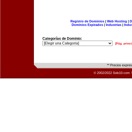
Registro de Dominios
|
Web Hosting
|
D
Dominios Expirados
|
Industrias
|
Indu
Categorías de Dominio:
[Pág. princi
** Precios expre
© 2002/2022 Solo10.com