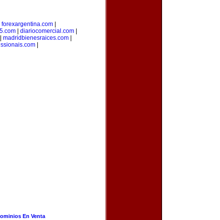
|
forexargentina.com
|
5.com
|
diariocomercial.com
|
|
madridbienesraices.com
|
issionais.com
|
ominios En Venta