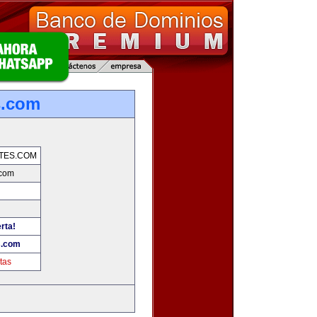
s.com
TES.COM
.com
rta!
s.com
tas