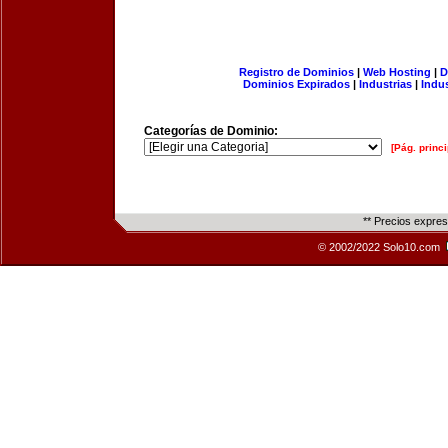
Registro de Dominios
|
Web Hosting
|
D
Dominios Expirados
|
Industrias
|
Indu
Categorías de Dominio:
[Pág. princi
** Precios expre
© 2002/2022 Solo10.com