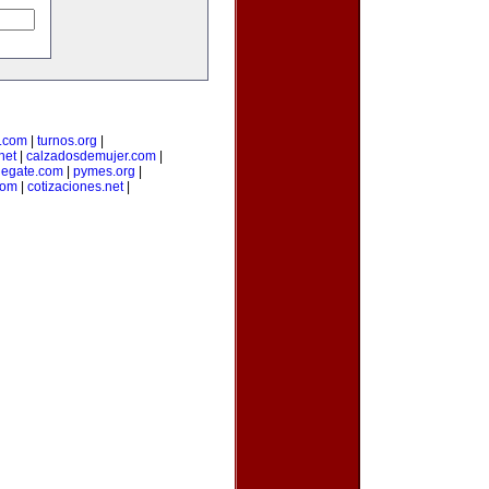
a.com
|
turnos.org
|
net
|
calzadosdemujer.com
|
degate.com
|
pymes.org
|
com
|
cotizaciones.net
|