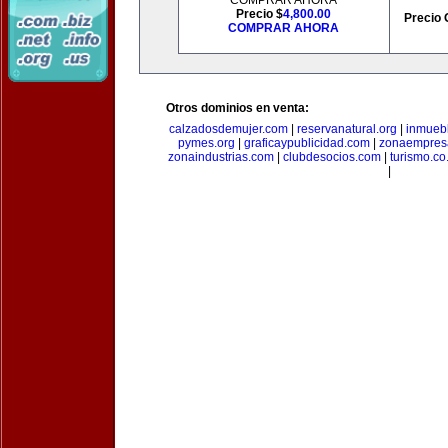
COMPRAR AHORA
Precio $
4,800.00
Precio 
COMPRAR AHORA
Otros dominios en venta:
calzadosdemujer.com
|
reservanatural.org
|
inmueb
pymes.org
|
graficaypublicidad.com
|
zonaempresa
zonaindustrias.com
|
clubdesocios.com
|
turismo.co.
|