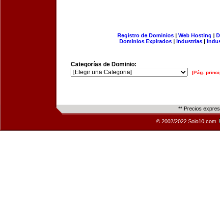
Registro de Dominios
|
Web Hosting
|
D
Dominios Expirados
|
Industrias
|
Indu
Categorías de Dominio:
[Pág. princi
** Precios expre
© 2002/2022 Solo10.com